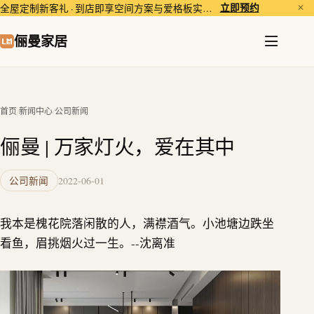
立即预约
全屋定制新客礼 · 到店即享空间方案与爱格板实样体验。
✕
俪曼家居
首页
/
新闻中心
/
公司新闻
俪曼 | 万家灯火，爱在其中
公司新闻
2022-06-01
我本是槐花院落闲散的人，满襟酒气。小池塘边跌坐
看鱼，眉挑烟火过一生。--沈离准