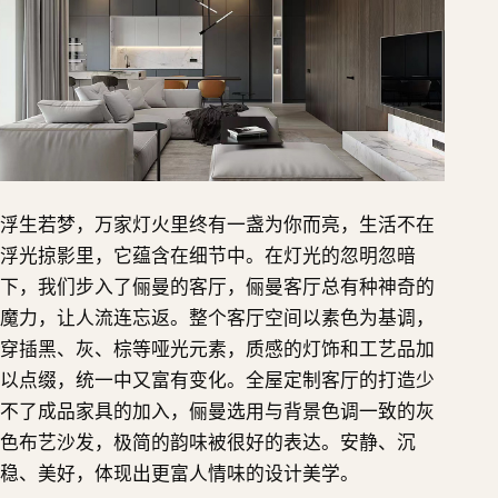
浮生若梦，万家灯火里终有一盏为你而亮，生活不在
浮光掠影里，它蕴含在细节中。在灯光的忽明忽暗
下，我们步入了俪曼的客厅，俪曼客厅总有种神奇的
魔力，让人流连忘返。整个客厅空间以素色为基调，
穿插黑、灰、棕等哑光元素，质感的灯饰和工艺品加
以点缀，统一中又富有变化。全屋定制客厅的打造少
不了成品家具的加入，俪曼选用与背景色调一致的灰
色布艺沙发，极简的韵味被很好的表达。安静、沉
稳、美好，体现出更富人情味的设计美学。