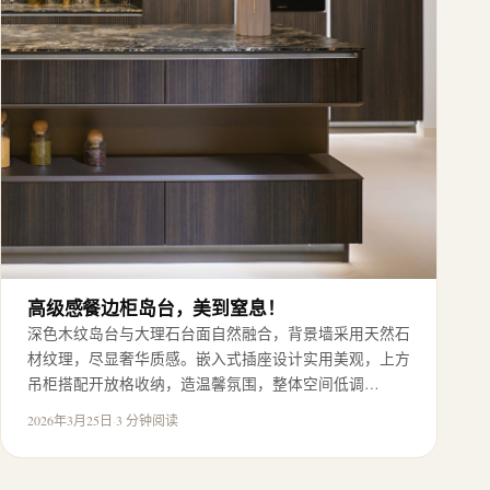
高级感餐边柜岛台，美到窒息！
深色木纹岛台与大理石台面自然融合，背景墙采用天然石
材纹理，尽显奢华质感。嵌入式插座设计实用美观，上方
吊柜搭配开放格收纳，造温馨氛围，整体空间低调…
2026年3月25日
·
3 分钟阅读