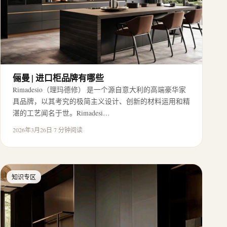
俪曼 | 进口柜品牌有哪些
Rimadesio（理玛德修） 是一个源自意大利的高端豪华家
具品牌，以其考究的极简主义设计、创新的材料运用和精
湛的工艺闻名于世。Rimadesi…
2026年3月26日
·
7 分钟阅读
知识专区