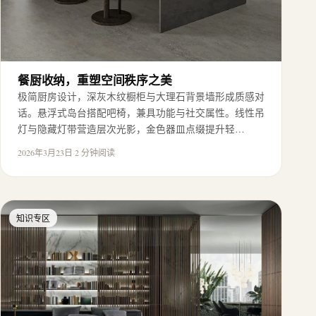
餐厨收纳，重塑空间秩序之美
极简厨房设计，深灰木纹橱柜与大理石背景墙形成质感对
话。悬浮式岛台搭配吧椅，兼具功能与社交属性。线性吊
灯与隐藏灯带营造层次光影，金色器皿点缀提升轻…
2026年3月23日
·
2 分钟阅读
知识专区