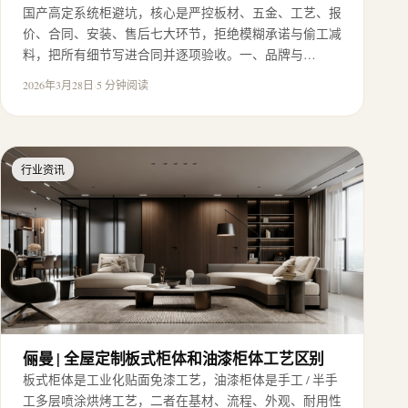
国产高定系统柜避坑，核心是严控板材、五金、工艺、报
价、合同、安装、售后七大环节，拒绝模糊承诺与偷工减
料，把所有细节写进合同并逐项验收。一、品牌与…
2026年3月28日
·
5 分钟阅读
行业资讯
俪曼 | 全屋定制板式柜体和油漆柜体工艺区别
板式柜体是工业化贴面免漆工艺，油漆柜体是手工 / 半手
工多层喷涂烘烤工艺，二者在基材、流程、外观、耐用性