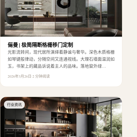
俪曼 | 极简隔断格栅移门定制
光影流转间，现代居所演绎着静谧与奢华。深色木质格栅
如琴键般律动，分隔空间又连通视线。大理石墙面温润如
玉，书架上的藏品诉说着主人的品味。落地窗外绿…
2026年3月26日
·
2 分钟阅读
行业资讯