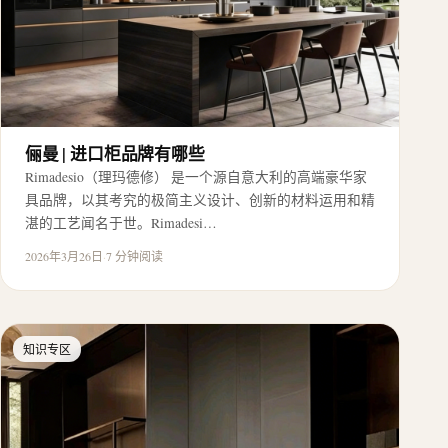
俪曼 | 进口柜品牌有哪些
Rimadesio（理玛德修） 是一个源自意大利的高端豪华家
具品牌，以其考究的极简主义设计、创新的材料运用和精
湛的工艺闻名于世。Rimadesi…
2026年3月26日
·
7 分钟阅读
知识专区