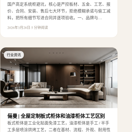
国产高定系统柜避坑，核心是严控板材、五金、工艺、报
价、合同、安装、售后七大环节，拒绝模糊承诺与偷工减
料，把所有细节写进合同并逐项验收。一、品牌与…
2026年3月28日
·
5 分钟阅读
行业资讯
俪曼 | 全屋定制板式柜体和油漆柜体工艺区别
板式柜体是工业化贴面免漆工艺，油漆柜体是手工 / 半手
工多层喷涂烘烤工艺，二者在基材、流程、外观、耐用性