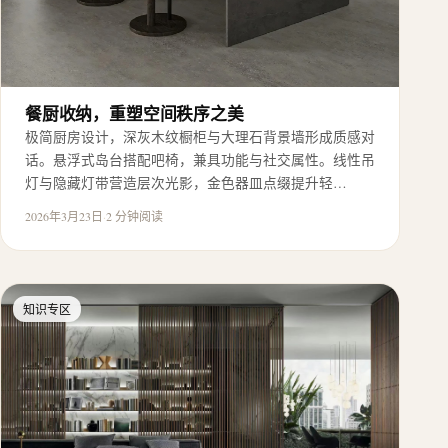
餐厨收纳，重塑空间秩序之美
极简厨房设计，深灰木纹橱柜与大理石背景墙形成质感对
话。悬浮式岛台搭配吧椅，兼具功能与社交属性。线性吊
灯与隐藏灯带营造层次光影，金色器皿点缀提升轻…
2026年3月23日
·
2 分钟阅读
知识专区