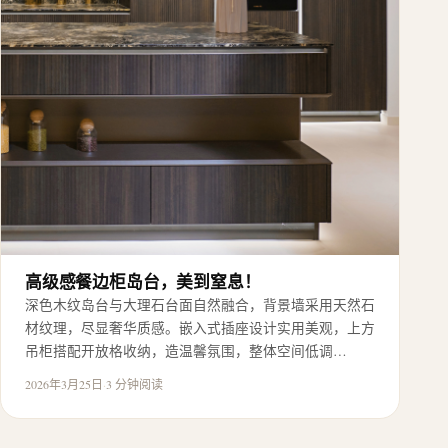
高级感餐边柜岛台，美到窒息！
深色木纹岛台与大理石台面自然融合，背景墙采用天然石
材纹理，尽显奢华质感。嵌入式插座设计实用美观，上方
吊柜搭配开放格收纳，造温馨氛围，整体空间低调…
2026年3月25日
·
3 分钟阅读