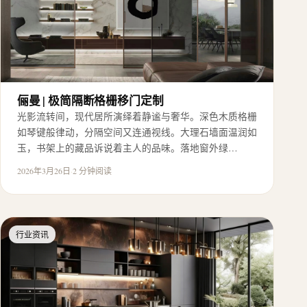
俪曼 | 极简隔断格栅移门定制
光影流转间，现代居所演绎着静谧与奢华。深色木质格栅
如琴键般律动，分隔空间又连通视线。大理石墙面温润如
玉，书架上的藏品诉说着主人的品味。落地窗外绿…
2026年3月26日
·
2 分钟阅读
行业资讯