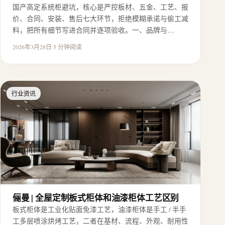
国产高定系统柜避坑，核心是严控板材、五金、工艺、报
价、合同、安装、售后七大环节，拒绝模糊承诺与偷工减
料，把所有细节写进合同并逐项验收。一、品牌与…
2026年3月28日
·
5 分钟阅读
行业资讯
俪曼 | 全屋定制板式柜体和油漆柜体工艺区别
板式柜体是工业化贴面免漆工艺，油漆柜体是手工 / 半手
工多层喷涂烘烤工艺，二者在基材、流程、外观、耐用性