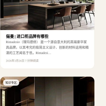
俪曼 | 进口柜品牌有哪些
Rimadesio（理玛德修） 是一个源自意大利的高端豪华家
具品牌，以其考究的极简主义设计、创新的材料运用和精
湛的工艺闻名于世。Rimadesi…
2026年3月26日
·
7 分钟阅读
知识专区