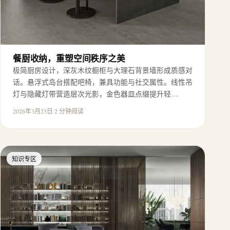
餐厨收纳，重塑空间秩序之美
极简厨房设计，深灰木纹橱柜与大理石背景墙形成质感对
话。悬浮式岛台搭配吧椅，兼具功能与社交属性。线性吊
灯与隐藏灯带营造层次光影，金色器皿点缀提升轻…
2026年3月23日
·
2 分钟阅读
知识专区