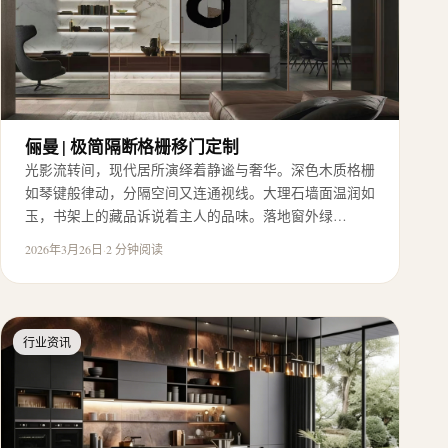
俪曼 | 极简隔断格栅移门定制
光影流转间，现代居所演绎着静谧与奢华。深色木质格栅
如琴键般律动，分隔空间又连通视线。大理石墙面温润如
玉，书架上的藏品诉说着主人的品味。落地窗外绿…
2026年3月26日
·
2 分钟阅读
行业资讯