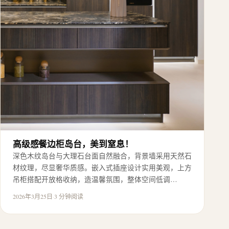
高级感餐边柜岛台，美到窒息！
深色木纹岛台与大理石台面自然融合，背景墙采用天然石
材纹理，尽显奢华质感。嵌入式插座设计实用美观，上方
吊柜搭配开放格收纳，造温馨氛围，整体空间低调…
2026年3月25日
·
3 分钟阅读