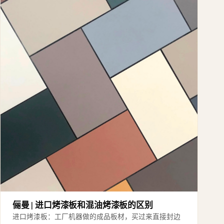
俪曼 | 进口烤漆板和混油烤漆板的区别
进口烤漆板：工厂机器做的成品板材，买过来直接封边