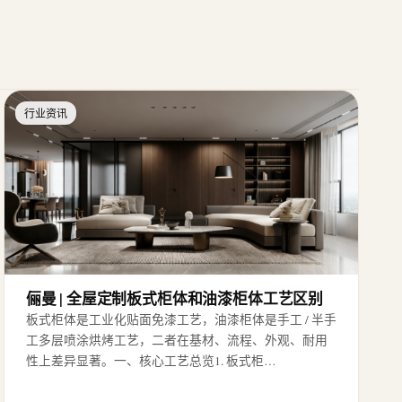
行业资讯
俪曼 | 全屋定制板式柜体和油漆柜体工艺区别
板式柜体是工业化贴面免漆工艺，油漆柜体是手工 / 半手
工多层喷涂烘烤工艺，二者在基材、流程、外观、耐用
性上差异显著。一、核心工艺总览1. 板式柜…