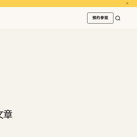
✕
预约参观
文章