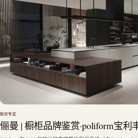
知识专区
俪曼 | 橱柜品牌鉴赏·poliform宝利丰