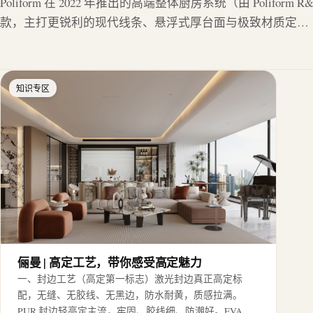
Poliform 在 2022 年推出的高端整体厨房系统（由 Polifor
款，主打更锐利的现代线条、悬浮式厚台面与极致材质定…
知识专区
俪曼 | 高定工艺，带你感受高定魅力
一、封边工艺（高定第一标志）激光封边真正高定标
配，无缝、无胶线、无黑边，防水耐黄，质感拉满。
PUR 封边轻高定主流，牢固、胶线细、防潮好。EVA…