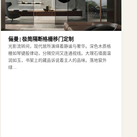
俪曼 | 极简隔断格栅移门定制
光影流转间，现代居所演绎着静谧与奢华。深色木质格
栅如琴键般律动，分隔空间又连通视线。大理石墙面温
润如玉，书架上的藏品诉说着主人的品味。落地窗外
绿…