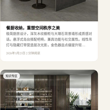
餐厨收纳，重塑空间秩序之美
极简厨房设计，深灰木纹橱柜与大理石背景墙形成质感对
话。悬浮式岛台搭配吧椅，兼具功能与社交属性。线性吊
灯与隐藏灯带营造层次光影，金色器皿点缀提升轻…
2026年3月23日
·
2 分钟阅读
知识专区