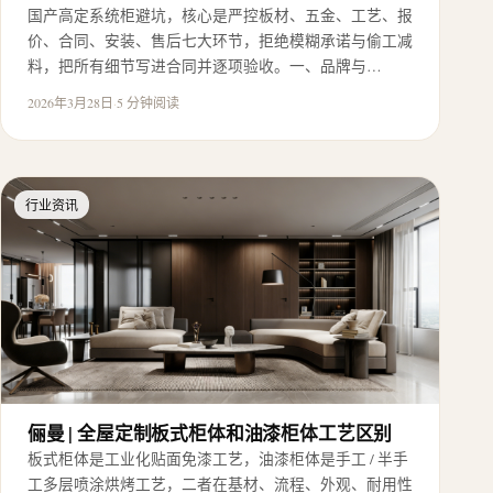
国产高定系统柜避坑，核心是严控板材、五金、工艺、报
价、合同、安装、售后七大环节，拒绝模糊承诺与偷工减
料，把所有细节写进合同并逐项验收。一、品牌与…
2026年3月28日
·
5 分钟阅读
行业资讯
俪曼 | 全屋定制板式柜体和油漆柜体工艺区别
板式柜体是工业化贴面免漆工艺，油漆柜体是手工 / 半手
工多层喷涂烘烤工艺，二者在基材、流程、外观、耐用性