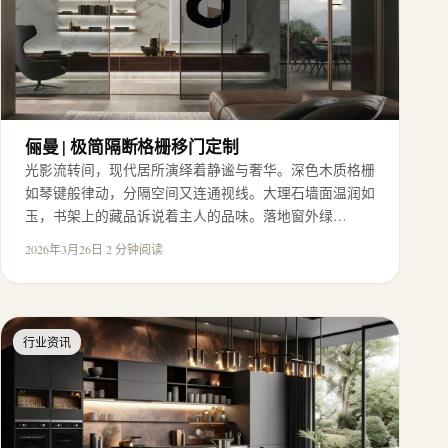
俪曼 | 极简隔断格栅移门定制
光影流转间，现代居所演绎着静谧与奢华。深色木质格栅
如琴键般律动，分隔空间又连通视线。大理石墙面温润如
玉，书架上的藏品诉说着主人的品味。落地窗外绿…
2026年3月26日
·
2 分钟阅读
行业资讯