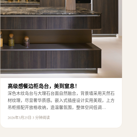
高级感餐边柜岛台，美到窒息！
深色木纹岛台与大理石台面自然融合，背景墙采用天然石
材纹理，尽显奢华质感。嵌入式插座设计实用美观，上方
吊柜搭配开放格收纳，造温馨氛围，整体空间低调…
2026年3月25日
·
3 分钟阅读