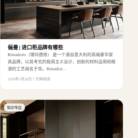
俪曼 | 进口柜品牌有哪些
Rimadesio（理玛德修） 是一个源自意大利的高端豪华家
具品牌，以其考究的极简主义设计、创新的材料运用和精
湛的工艺闻名于世。Rimadesi…
2026年3月26日
·
7 分钟阅读
知识专区