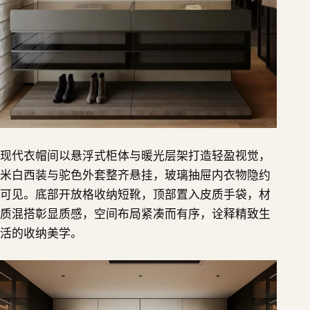
现代衣帽间以悬浮式柜体与暖光层架打造轻盈视觉，
米白西装与驼色外套整齐悬挂，玻璃抽屉内衣物隐约
可见。底部开放格收纳短靴，顶部置入皮质手袋，材
质混搭彰显质感，空间布局紧凑而有序，诠释精致生
活的收纳美学。