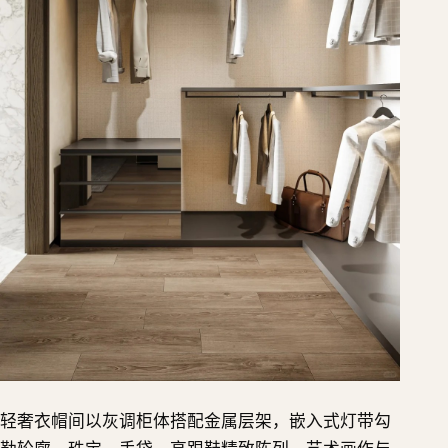
轻奢衣帽间以灰调柜体搭配金属层架，嵌入式灯带勾