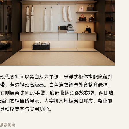
现代衣帽间以黑白灰为主调，悬浮式柜体搭配隐藏灯
带，营造轻盈高级感。白色连衣裙与外套整齐悬挂，
右侧层架陈列LV手袋，底部收纳盒叠放衣物，两侧玻
璃门衣柜通透展示，人字拼木地板温润呼应，整体兼
具秩序美学与实用功能。
推荐阅读