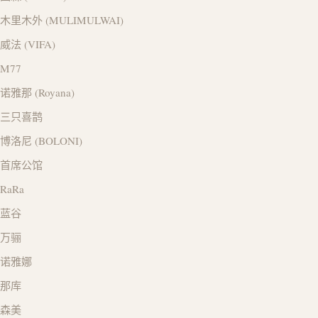
木里木外 (MULIMULWAI)
威法 (VIFA)
M77
诺雅那 (Royana)
三只喜鹊
博洛尼 (BOLONI)
首席公馆
RaRa
蓝谷
万骊
诺雅娜
那库
森美