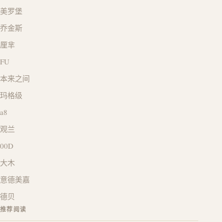
美罗堡
乔金斯
厘芈
FU
本来之间
玛格级
a8
观兰
00D
大木
意德美嘉
德贝
推荐阅读