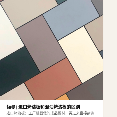
俪曼 | 进口烤漆板和混油烤漆板的区别
进口烤漆板：工厂机器做的成品板材，买过来直接封边