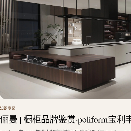
知识专区
俪曼 | 橱柜品牌鉴赏·poliform宝利丰