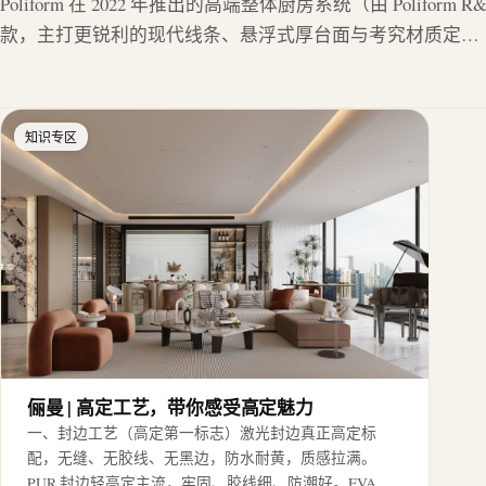
Poliform 在 2022 年推出的高端整体厨房系统（由 Polifor
款，主打更锐利的现代线条、悬浮式厚台面与考究材质定…
知识专区
俪曼 | 高定工艺，带你感受高定魅力
一、封边工艺（高定第一标志）激光封边真正高定标
配，无缝、无胶线、无黑边，防水耐黄，质感拉满。
PUR 封边轻高定主流，牢固、胶线细、防潮好。EVA…