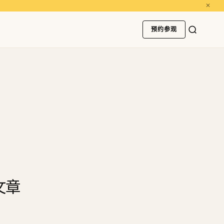
✕
预约参观
文章