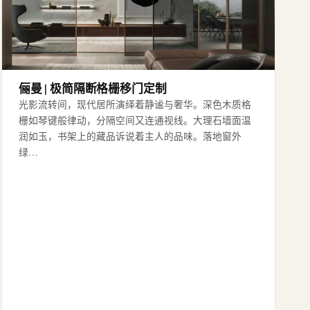
俪曼 | 极简隔断格栅移门定制
光影流转间，现代居所演绎着静谧与奢华。深色木质格
栅如琴键般律动，分隔空间又连通视线。大理石墙面温
润如玉，书架上的藏品诉说着主人的品味。落地窗外
绿…