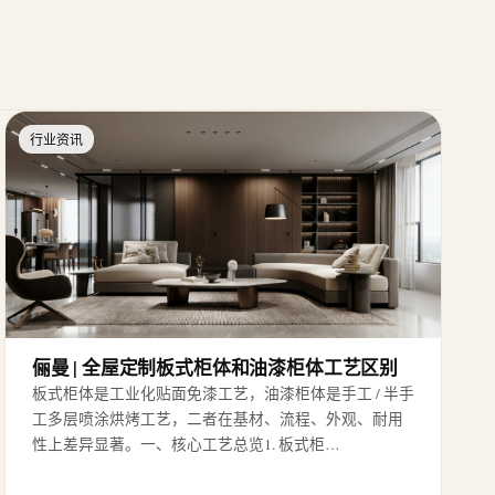
行业资讯
俪曼 | 全屋定制板式柜体和油漆柜体工艺区别
板式柜体是工业化贴面免漆工艺，油漆柜体是手工 / 半手
工多层喷涂烘烤工艺，二者在基材、流程、外观、耐用
性上差异显著。一、核心工艺总览1. 板式柜…