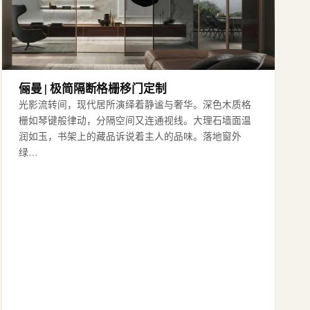
俪曼 | 极简隔断格栅移门定制
光影流转间，现代居所演绎着静谧与奢华。深色木质格
栅如琴键般律动，分隔空间又连通视线。大理石墙面温
润如玉，书架上的藏品诉说着主人的品味。落地窗外
绿…