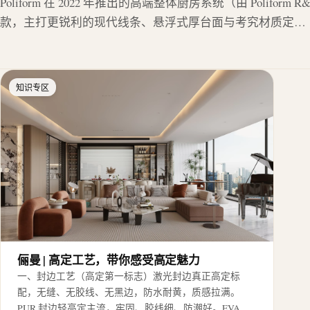
Poliform 在 2022 年推出的高端整体厨房系统（由 Polifor
款，主打更锐利的现代线条、悬浮式厚台面与考究材质定…
知识专区
俪曼 | 高定工艺，带你感受高定魅力
一、封边工艺（高定第一标志）激光封边真正高定标
配，无缝、无胶线、无黑边，防水耐黄，质感拉满。
PUR 封边轻高定主流，牢固、胶线细、防潮好。EVA…