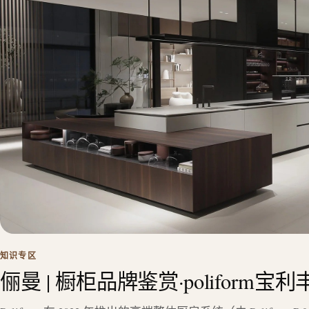
知识专区
俪曼 | 橱柜品牌鉴赏·poliform宝利丰