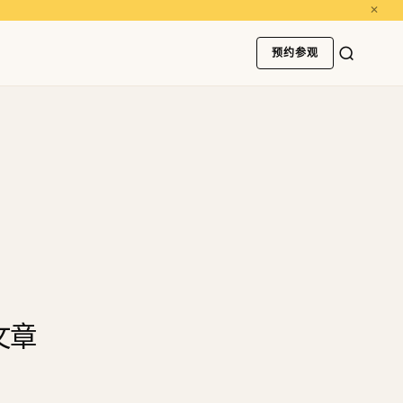
✕
预约参观
文章