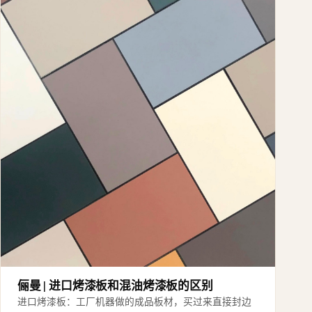
俪曼 | 进口烤漆板和混油烤漆板的区别
进口烤漆板：工厂机器做的成品板材，买过来直接封边