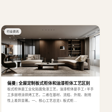
行业资讯
俪曼 | 全屋定制板式柜体和油漆柜体工艺区别
板式柜体是工业化贴面免漆工艺，油漆柜体是手工 / 半手
工多层喷涂烘烤工艺，二者在基材、流程、外观、耐用
性上差异显著。一、核心工艺总览1. 板式柜…