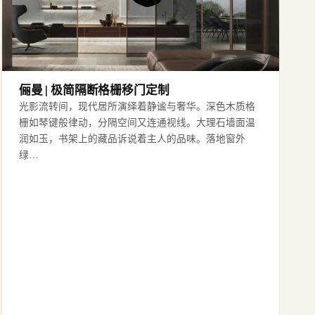
俪曼 | 极简隔断格栅移门定制
光影流转间，现代居所演绎着静谧与奢华。深色木质格
栅如琴键般律动，分隔空间又连通视线。大理石墙面温
润如玉，书架上的藏品诉说着主人的品味。落地窗外
绿…