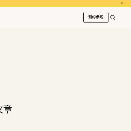
✕
预约参观
文章