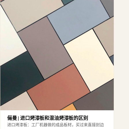
俪曼 | 进口烤漆板和混油烤漆板的区别
进口烤漆板：工厂机器做的成品板材，买过来直接封边