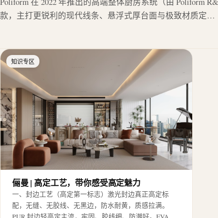
Poliform 在 2022 年推出的高端整体厨房系统（由 Polifor
款，主打更锐利的现代线条、悬浮式厚台面与极致材质定…
知识专区
俪曼 | 高定工艺，带你感受高定魅力
一、封边工艺（高定第一标志）激光封边真正高定标
配，无缝、无胶线、无黑边，防水耐黄，质感拉满。
PUR 封边轻高定主流，牢固、胶线细、防潮好。EVA…