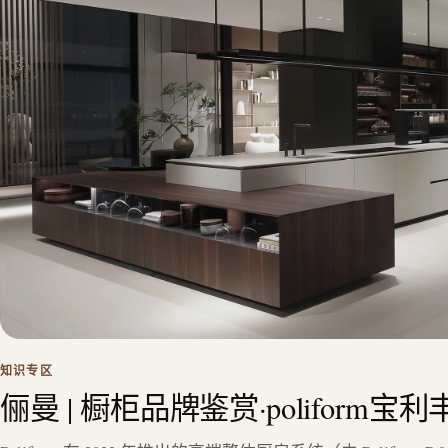
知识专区
俪曼 | 橱柜品牌鉴赏·poliform宝利丰