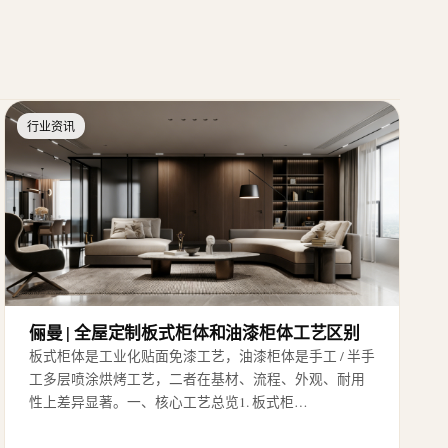
行业资讯
俪曼 | 全屋定制板式柜体和油漆柜体工艺区别
板式柜体是工业化贴面免漆工艺，油漆柜体是手工 / 半手
工多层喷涂烘烤工艺，二者在基材、流程、外观、耐用
性上差异显著。一、核心工艺总览1. 板式柜…